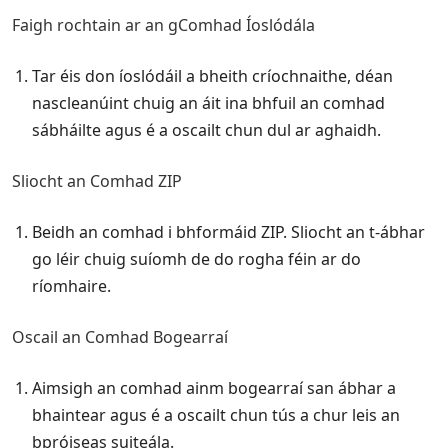
Faigh rochtain ar an gComhad Íoslódála
Tar éis don íoslódáil a bheith críochnaithe, déan
nascleanúint chuig an áit ina bhfuil an comhad
sábháilte agus é a oscailt chun dul ar aghaidh.
Sliocht an Comhad ZIP
Beidh an comhad i bhformáid ZIP. Sliocht an t-ábhar
go léir chuig suíomh de do rogha féin ar do
ríomhaire.
Oscail an Comhad Bogearraí
Aimsigh an comhad ainm bogearraí san ábhar a
bhaintear agus é a oscailt chun tús a chur leis an
bpróiseas suiteála.