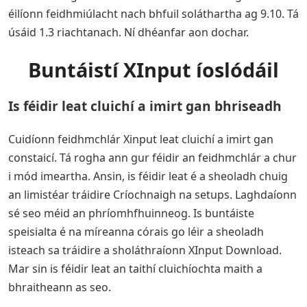
éilíonn feidhmiúlacht nach bhfuil soláthartha ag 9.10. Tá
úsáid 1.3 riachtanach. Ní dhéanfar aon dochar.
Buntáistí XInput íoslódáil
Is féidir leat cluichí a imirt gan bhriseadh
Cuidíonn feidhmchlár Xinput leat cluichí a imirt gan
constaicí. Tá rogha ann gur féidir an feidhmchlár a chur
i mód imeartha. Ansin, is féidir leat é a sheoladh chuig
an limistéar tráidire Críochnaigh na setups. Laghdaíonn
sé seo méid an phríomhfhuinneog. Is buntáiste
speisialta é na míreanna córais go léir a sheoladh
isteach sa tráidire a sholáthraíonn XInput Download.
Mar sin is féidir leat an taithí cluichíochta maith a
bhraitheann as seo.