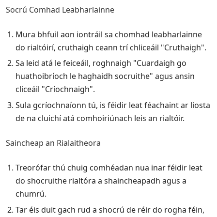
Socrú Comhad Leabharlainne
Mura bhfuil aon iontráil sa chomhad leabharlainne
do rialtóirí, cruthaigh ceann trí chliceáil "Cruthaigh".
Sa leid atá le feiceáil, roghnaigh "Cuardaigh go
huathoibríoch le haghaidh socruithe" agus ansin
cliceáil "Críochnaigh".
Sula gcríochnaíonn tú, is féidir leat féachaint ar liosta
de na cluichí atá comhoiriúnach leis an rialtóir.
Saincheap an Rialaitheora
Treorófar thú chuig comhéadan nua inar féidir leat
do shocruithe rialtóra a shaincheapadh agus a
chumrú.
Tar éis duit gach rud a shocrú de réir do rogha féin,