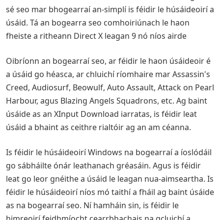
sé seo mar bhogearraí an-simplí is féidir le húsáideoirí a
úsáid. Tá an bogearra seo comhoiriúnach le haon
fheiste a ritheann Direct X leagan 9 nó níos airde
Oibríonn an bogearraí seo, ar féidir le haon úsáideoir é
a úsáid go héasca, ar chluichí ríomhaire mar Assassin's
Creed, Audiosurf, Beowulf, Auto Assault, Attack on Pearl
Harbour, agus Blazing Angels Squadrons, etc. Ag baint
úsáide as an XInput Download iarratas, is féidir leat
úsáid a bhaint as ceithre rialtóir ag an am céanna.
Is féidir le húsáideoirí Windows na bogearraí a íoslódáil
go sábháilte ónár leathanach gréasáin. Agus is féidir
leat go leor gnéithe a úsáid le leagan nua-aimseartha. Is
féidir le húsáideoirí níos mó taithí a fháil ag baint úsáide
as na bogearraí seo. Ní hamháin sin, is féidir le
himreoirí feidhmíocht cearrbhachais na gcluichí a