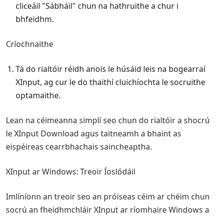
cliceáil "Sábháil" chun na hathruithe a chur i
bhfeidhm.
Críochnaithe
Tá do rialtóir réidh anois le húsáid leis na bogearraí
XInput, ag cur le do thaithí cluichíochta le socruithe
optamaithe.
Lean na céimeanna simplí seo chun do rialtóir a shocrú
le XInput Download agus taitneamh a bhaint as
eispéireas cearrbhachais saincheaptha.
XInput ar Windows: Treoir Íoslódáil
Imlíníonn an treoir seo an próiseas céim ar chéim chun
socrú an fheidhmchláir XInput ar ríomhaire Windows a