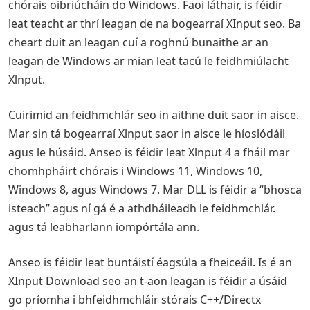
chórais oibriúcháin do Windows. Faoi láthair, is féidir
leat teacht ar thrí leagan de na bogearraí XInput seo. Ba
cheart duit an leagan cuí a roghnú bunaithe ar an
leagan de Windows ar mian leat tacú le feidhmiúlacht
Xlnput.
Cuirimid an feidhmchlár seo in aithne duit saor in aisce.
Mar sin tá bogearraí Xlnput saor in aisce le híoslódáil
agus le húsáid. Anseo is féidir leat Xlnput 4 a fháil mar
chomhpháirt chórais i Windows 11, Windows 10,
Windows 8, agus Windows 7. Mar DLL is féidir a “bhosca
isteach” agus ní gá é a athdháileadh le feidhmchlár.
agus tá leabharlann iompórtála ann.
Anseo is féidir leat buntáistí éagsúla a fheiceáil. Is é an
XInput Download seo an t-aon leagan is féidir a úsáid
go príomha i bhfeidhmchláir stórais C++/Directx