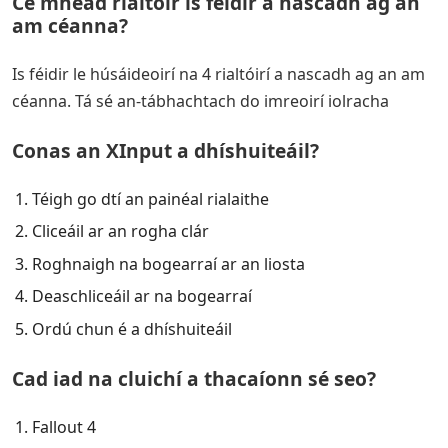
Cé mhéad rialtóir is féidir a nascadh ag an
am céanna?
Is féidir le húsáideoirí na 4 rialtóirí a nascadh ag an am
céanna. Tá sé an-tábhachtach do imreoirí iolracha
Conas an XInput a dhíshuiteáil?
Téigh go dtí an painéal rialaithe
Cliceáil ar an rogha clár
Roghnaigh na bogearraí ar an liosta
Deaschliceáil ar na bogearraí
Ordú chun é a dhíshuiteáil
Cad iad na cluichí a thacaíonn sé seo?
Fallout 4