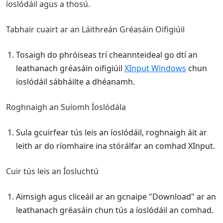
íoslódáil agus a thosú.
Tabhair cuairt ar an Láithreán Gréasáin Oifigiúil
Tosaigh do phróiseas trí cheannteideal go dtí an
leathanach gréasáin oifigiúil
XInput Windows
chun
íoslódáil sábháilte a dhéanamh.
Roghnaigh an Suíomh Íoslódála
Sula gcuirfear tús leis an íoslódáil, roghnaigh áit ar
leith ar do ríomhaire ina stórálfar an comhad XInput.
Cuir tús leis an Íosluchtú
Aimsigh agus cliceáil ar an gcnaipe "Download" ar an
leathanach gréasáin chun tús a íoslódáil an comhad.