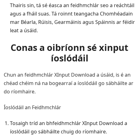
Thairis sin, tá sé éasca an feidhmchlár seo a reáchtáil
agus a fháil suas. Tá roinnt teangacha Chomhéadain
mar Béarla, Rúisis, Gearmáinis agus Spáinnis ar féidir
leat a úsáid.
Conas a oibríonn sé xinput
íoslódáil
Chun an feidhmchlár XInput Download a úsáid, is é an
chéad chéim ná na bogearraí a íoslódáil go sábháilte ar
do ríomhaire.
Íoslódáil an Feidhmchlár
Tosaigh tríd an bhfeidhmchlár XInput Download a
íoslódáil go sábháilte chuig do ríomhaire.