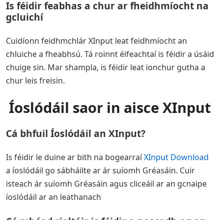
Is féidir feabhas a chur ar fheidhmíocht na
gcluichí
Cuidíonn feidhmchlár XInput leat feidhmíocht an
chluiche a fheabhsú. Tá roinnt éifeachtaí is féidir a úsáid
chuige sin. Mar shampla, is féidir leat ionchur gutha a
chur leis freisin.
Íoslódáil saor in aisce XInput
Cá bhfuil Íoslódáil an XInput?
Is féidir le duine ar bith na bogearraí
XInput Download
a íoslódáil go sábháilte ar ár suíomh Gréasáin. Cuir
isteach ár suíomh Gréasáin agus cliceáil ar an gcnaipe
íoslódáil ar an leathanach