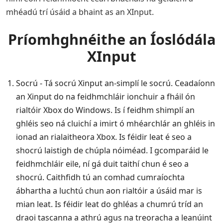
mhéadú trí úsáid a bhaint as an XInput.
Príomhghnéithe an Íoslódála
XInput
Socrú - Tá socrú Xinput an-simplí le socrú. Ceadaíonn
an Xinput do na feidhmchláir ionchuir a fháil ón
rialtóir Xbox do Windows. Is í feidhm shimplí an
ghléis seo ná cluichí a imirt ó mhéarchlár an ghléis in
ionad an rialaitheora Xbox. Is féidir leat é seo a
shocrú laistigh de chúpla nóiméad. I gcomparáid le
feidhmchláir eile, ní gá duit taithí chun é seo a
shocrú. Caithfidh tú an comhad cumraíochta
ábhartha a luchtú chun aon rialtóir a úsáid mar is
mian leat. Is féidir leat do ghléas a chumrú tríd an
draoi tascanna a athrú agus na treoracha a leanúint