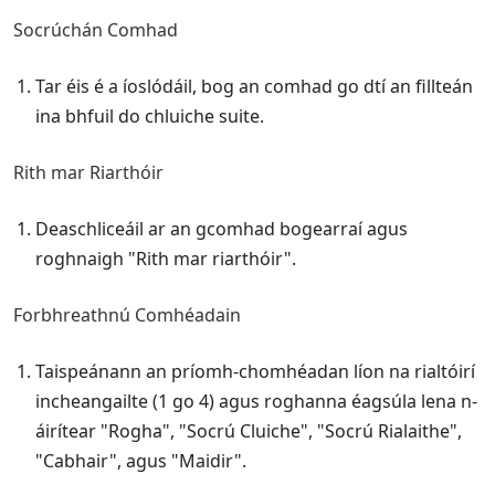
Socrúchán Comhad
Tar éis é a íoslódáil, bog an comhad go dtí an fillteán
ina bhfuil do chluiche suite.
Rith mar Riarthóir
Deaschliceáil ar an gcomhad bogearraí agus
roghnaigh "Rith mar riarthóir".
Forbhreathnú Comhéadain
Taispeánann an príomh-chomhéadan líon na rialtóirí
incheangailte (1 go 4) agus roghanna éagsúla lena n-
áirítear "Rogha", "Socrú Cluiche", "Socrú Rialaithe",
"Cabhair", agus "Maidir".