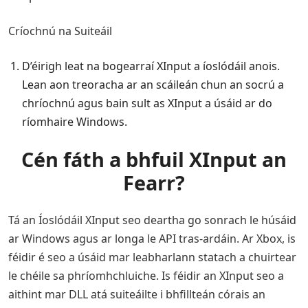
Críochnú na Suiteáil
D’éirigh leat na bogearraí XInput a íoslódáil anois.
Lean aon treoracha ar an scáileán chun an socrú a
chríochnú agus bain sult as XInput a úsáid ar do
ríomhaire Windows.
Cén fáth a bhfuil XInput an
Fearr?
Tá an Íoslódáil XInput seo deartha go sonrach le húsáid
ar Windows agus ar longa le API tras-ardáin. Ar Xbox, is
féidir é seo a úsáid mar leabharlann statach a chuirtear
le chéile sa phríomhchluiche. Is féidir an XInput seo a
aithint mar DLL atá suiteáilte i bhfillteán córais an