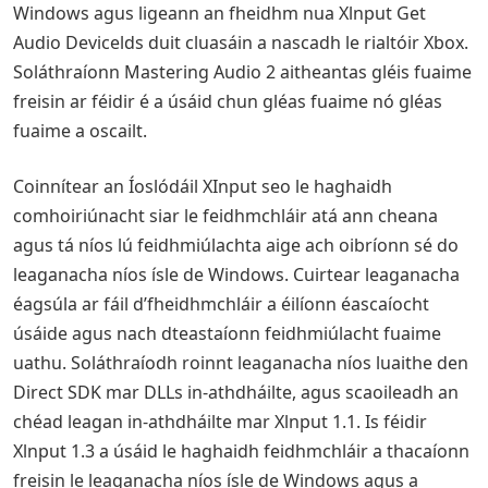
Windows agus ligeann an fheidhm nua Xlnput Get
Audio Devicelds duit cluasáin a nascadh le rialtóir Xbox.
Soláthraíonn Mastering Audio 2 aitheantas gléis fuaime
freisin ar féidir é a úsáid chun gléas fuaime nó gléas
fuaime a oscailt.
Coinnítear an Íoslódáil XInput seo le haghaidh
comhoiriúnacht siar le feidhmchláir atá ann cheana
agus tá níos lú feidhmiúlachta aige ach oibríonn sé do
leaganacha níos ísle de Windows. Cuirtear leaganacha
éagsúla ar fáil d’fheidhmchláir a éilíonn éascaíocht
úsáide agus nach dteastaíonn feidhmiúlacht fuaime
uathu. Soláthraíodh roinnt leaganacha níos luaithe den
Direct SDK mar DLLs in-athdháilte, agus scaoileadh an
chéad leagan in-athdháilte mar Xlnput 1.1. Is féidir
Xlnput 1.3 a úsáid le haghaidh feidhmchláir a thacaíonn
freisin le leaganacha níos ísle de Windows agus a