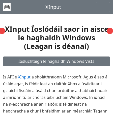
XInput
XInput Íoslódáil saor in aisce
le haghaidh Windows
(Leagan is déanaí)
Íosluchtaigh le haghaidh Windows Vista
Is API é
XInput
a sholáthraíonn Microsoft. Agus é seo á
úsáid agat, is féidir leat an rialtóir Xbox a úsáidtear i
gcluichí físeáin a úsáid chun orduithe a thabhairt nuair
a imríonn tú ar chóras oibriúcháin Windows, In ionad
na n-eochracha ar an rialtóir, is féidir leat na
heochracha a chur i bhfeidhm ar an méarchlár. Tagann