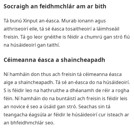
Socraigh an feidhmchlár am ar bith
Tá bunú Xinput an-éasca. Murab ionann agus
aithriseoirí eile, tá sé éasca tosaitheoirí a láimhseáil
freisin. Tá go leor gnéithe is féidir a chumrú gan stró fiú
na húsáideoirí gan taithí.
Céimeanna éasca a shaincheapadh
Ní hamháin don thus ach freisin tá céimeanna éasca
aige a shaincheapadh. Tá sé an-éasca do na húsáideoirí.
S is féidir leo na hathruithe a dhéanamh de réir a rogha
féin. Ní hamháin do na buntáistí ach freisin is féidir leis
an novice é seo a úsáid gan stró. Seachas sin tá
teangacha éagsúla ar féidir le húsáideoirí cur isteach ar
an bhfeidhmchlár seo.