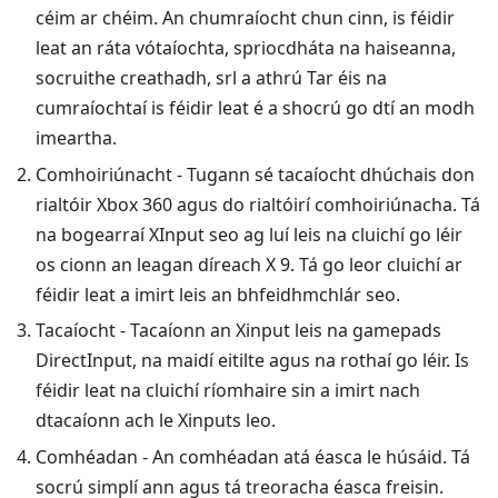
céim ar chéim. An chumraíocht chun cinn, is féidir
leat an ráta vótaíochta, spriocdháta na haiseanna,
socruithe creathadh, srl a athrú Tar éis na
cumraíochtaí is féidir leat é a shocrú go dtí an modh
imeartha.
Comhoiriúnacht - Tugann sé tacaíocht dhúchais don
rialtóir Xbox 360 agus do rialtóirí comhoiriúnacha. Tá
na bogearraí XInput seo ag luí leis na cluichí go léir
os cionn an leagan díreach X 9. Tá go leor cluichí ar
féidir leat a imirt leis an bhfeidhmchlár seo.
Tacaíocht - Tacaíonn an Xinput leis na gamepads
DirectInput, na maidí eitilte agus na rothaí go léir. Is
féidir leat na cluichí ríomhaire sin a imirt nach
dtacaíonn ach le Xinputs leo.
Comhéadan - An comhéadan atá éasca le húsáid. Tá
socrú simplí ann agus tá treoracha éasca freisin.