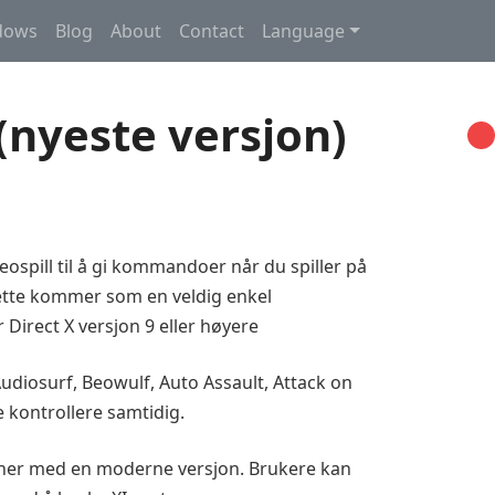
ndows
Blog
About
Contact
Language
(nyeste versjon)
ospill til å gi kommandoer når du spiller på
Dette kommer som en veldig enkel
irect X versjon 9 eller høyere
udiosurf, Beowulf, Auto Assault, Attack on
 kontrollere samtidig.
oner med en moderne versjon. Brukere kan