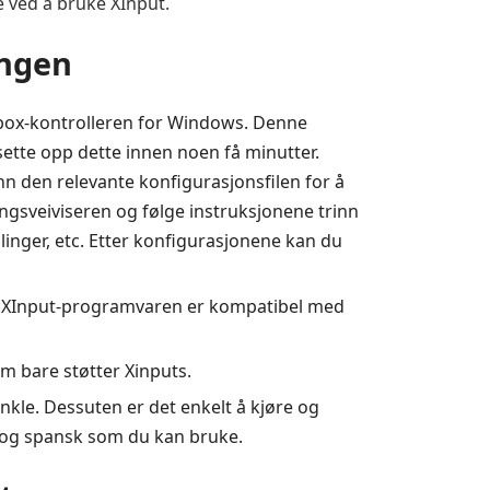
e ved å bruke XInput.
ingen
 Xbox-kontrolleren for Windows. Denne
 sette opp dette innen noen få minutter.
n den relevante konfigurasjonsfilen for å
ingsveiviseren og følge instruksjonene trinn
linger, etc. Etter konfigurasjonene kan du
nne XInput-programvaren er kompatibel med
om bare støtter Xinputs.
nkle. Dessuten er det enkelt å kjøre og
 og spansk som du kan bruke.