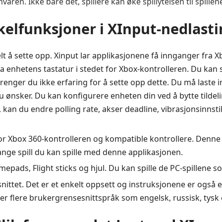
en. Ikke bare det, spillere kan øke spillytelsen til spillen
elfunksjoner i XInput-nedlast
elt å sette opp. Xinput lar applikasjonene få innganger fra
fra enhetens tastatur i stedet for Xbox-kontrolleren. Du kan
nger du ikke erfaring for å sette opp dette. Du må laste in
 ønsker. Du kan konfigurere enheten din ved å bytte tildel
kan du endre polling rate, akser deadline, vibrasjonsinnstil
e for Xbox 360-kontrolleren og kompatible kontrollere. De
 mange spill du kan spille med denne applikasjonen.
amepads, Flight sticks og hjul. Du kan spille de PC-spillene s
ittet. Det er et enkelt oppsett og instruksjonene er også e
r flere brukergrensesnittspråk som engelsk, russisk, tysk