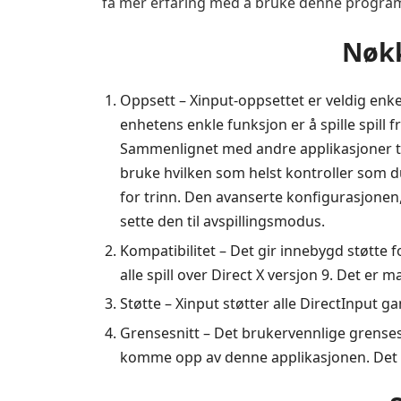
få mer erfaring med å bruke denne programvar
Nøkk
Oppsett – Xinput-oppsettet er veldig enk
enhetens enkle funksjon er å spille spill 
Sammenlignet med andre applikasjoner tre
bruke hvilken som helst kontroller som du
for trinn. Den avanserte konfigurasjonen, 
sette den til avspillingsmodus.
Kompatibilitet – Det gir innebygd støtt
alle spill over Direct X versjon 9. Det er
Støtte – Xinput støtter alle DirectInput g
Grensesnitt – Det brukervennlige grensesn
komme opp av denne applikasjonen. Det e