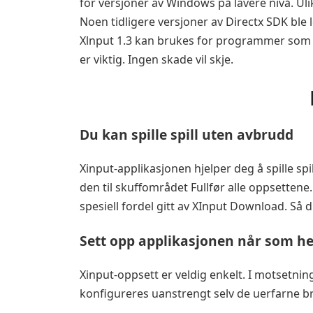
for versjoner av Windows på lavere nivå. Uli
Noen tidligere versjoner av Directx SDK ble 
Xlnput 1.3 kan brukes for programmer som og
er viktig. Ingen skade vil skje.
Du kan spille spill uten avbrudd
Xinput-applikasjonen hjelper deg å spille sp
den til skuffområdet Fullfør alle oppsetten
spesiell fordel gitt av XInput Download. Så 
Sett opp applikasjonen når som he
Xinput-oppsett er veldig enkelt. I motsetni
konfigureres uanstrengt selv de uerfarne b