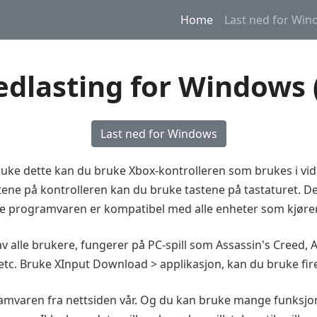
Home
Last ned for Wi
edlasting for Windows 
Last ned for Windows
bruke dette kan du bruke Xbox-kontrolleren som brukes i vide
stene på kontrolleren kan du bruke tastene på tastaturet. 
programvaren er kompatibel med alle enheter som kjører D
alle brukere, fungerer på PC-spill som Assassin's Creed, A
tc. Bruke XInput Download > applikasjon, kan du bruke fire
amvaren fra nettsiden vår. Og du kan bruke mange funksj