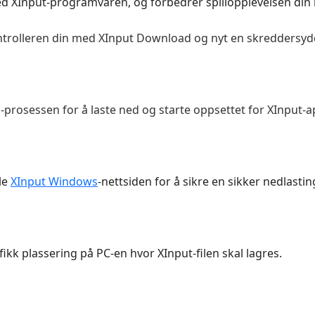
med XInput-programvaren, og forbedrer spillopplevelsen din m
ontrolleren din med XInput Download og nyt en skreddersydd
n-prosessen for å laste ned og starte oppsettet for XInput
lle
XInput Windows
-nettsiden for å sikre en sikker nedlastin
fikk plassering på PC-en hvor XInput-filen skal lagres.