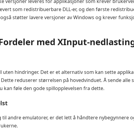
ke versjoner leveres for applikasjoner som krever brukerven
levert som redistribuerbare DLL-er, og den første redistribu
så støtter lavere versjoner av Windows og krever funksjona
Fordeler med XInput-nedlastin
ill uten hindringer. Det er et alternativ som kan sette appli
e. Dette reduserer størrelsen på hovedvinduet. Å sende alle
du kan føle den gode spillopplevelsen fra dette.
lst
ng til andre emulatorer, er det lett å håndtere nybegynner
rukerne.