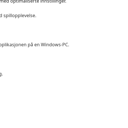
ed optimaliserte innstillinger.
 spillopplevelse.
-applikasjonen på en Windows-PC.
g.