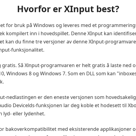
Hvorfor er XInput best?
klet for bruk på Windows og leveres med et programmeringsg
ek kompilert inn i hovedspillet. Denne XInput kan identifise
t kan du finne tre versjoner av denne XInput-programvaren
put-funksjonalitet.
 gratis. Så Xlnput-programvaren er helt gratis å laste ned 
, Windows 8 og Windows 7. Som en DLL som kan "inboxes"
k.
put-nedlastingen er den eneste versjonen som hovedsakelig
Audio Devicelds-funksjonen lar deg koble et hodesett til Xb
 lyd- eller lydenhet.
r bakoverkompatibilitet med eksisterende applikasjoner o