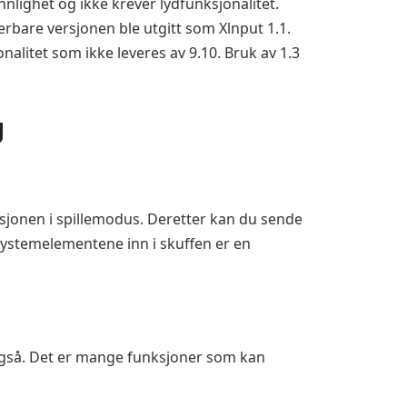
nlighet og ikke krever lydfunksjonalitet.
erbare versjonen ble utgitt som Xlnput 1.1.
litet som ikke leveres av 9.10. Bruk av 1.3
g
kasjonen i spillemodus. Deretter kan du sende
 systemelementene inn i skuffen er en
e også. Det er mange funksjoner som kan